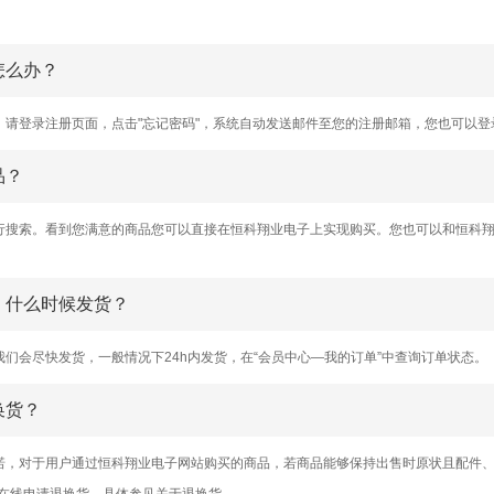
怎么办？
，请登录注册页面，点击"忘记密码"，系统自动发送邮件至您的注册邮箱，您也可以登
品？
行搜索。看到您满意的商品您可以直接在恒科翔业电子上实现购买。您也可以和恒科
，什么时候发货？
们会尽快发货，一般情况下24h内发货，在“会员中心—我的订单”中查询订单状态。
换货？
诺，对于用户通过恒科翔业电子网站购买的商品，若商品能够保持出售时原状且配件、
可在线申请退换货。具体参见关于退换货。